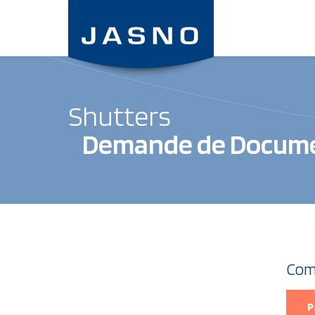
Aller
au
contenu
principal
Shutters
Demande de Docum