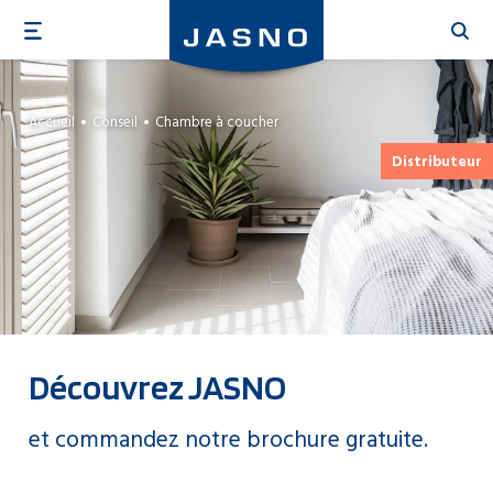
Aller
au
contenu
principal
Accueil
Conseil
Chambre à coucher
Distributeur
Découvrez JASNO
et commandez notre brochure gratuite.