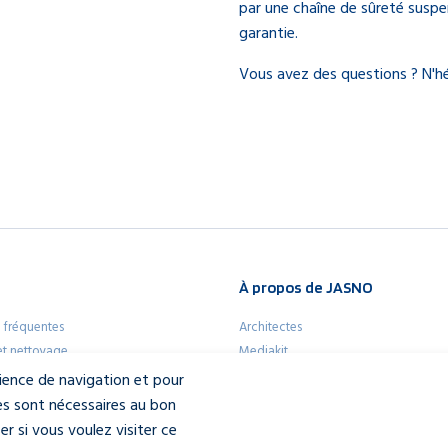
par une chaîne de sûreté suspe
garantie.
Vous avez des questions ? N'h
À propos de JASNO
 fréquentes
Architectes
 et nettoyage
Mediakit
app pour iPhone et Android
À propos de JASNO
rience de navigation et pour
Notre équipe
es sont nécessaires au bon
Contactez-nous
 si vous voulez visiter ce