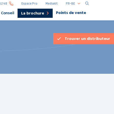
FR-BE
52 48
Espace Pro
Mediakit
Points de vente
La brochure
Conseil
Hoofdna
DE
Trouver un
distributeur