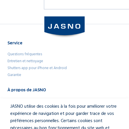
Service
Questions fréquentes
Entretien et nettoyage
Shutters app pour iPhone et Android
Garantie
À propos de JASNO
Architectes
JASNO utilise des cookies à la fois pour améliorer votre
Mediakit
expérience de navigation et pour garder trace de vos
À propos de JASNO
préférences personnelles. Certains cookies sont
Notre équipe
nécessaires au bon fonctionnement du site web et
Contactez-nous