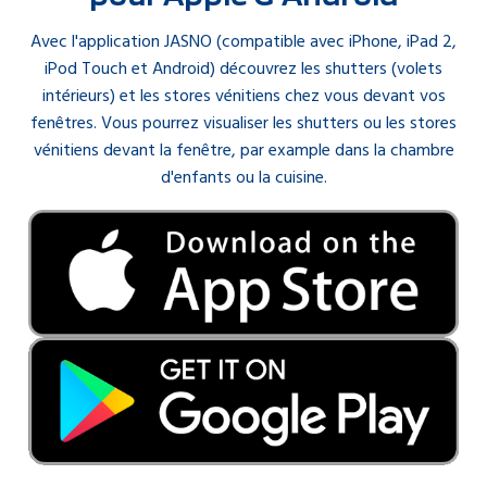
Avec l'application JASNO (compatible avec iPhone, iPad 2,
iPod Touch et Android) découvrez les shutters (volets
intérieurs) et les stores vénitiens chez vous devant vos
fenêtres. Vous pourrez visualiser les shutters ou les stores
vénitiens devant la fenêtre, par example dans la chambre
d'enfants ou la cuisine.