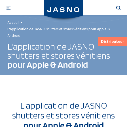
Aller
au
contenu
Accueil
principal
L'application de JASNO shutters et stores vénitiens pour Apple &
Android
Distributeur
L'application de JASNO
shutters et stores vénitiens
pour Apple & Android
L'application de JASNO
shutters et stores vénitiens
pour Apple & Android