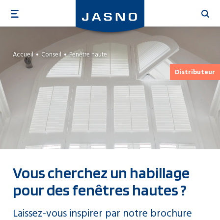
Aller
au
contenu
principal
Accueil
Conseil
Fenêtre haute
Distributeur
Vous cherchez un habillage
pour des fenêtres hautes ?
Laissez-vous inspirer par notre brochure