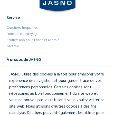
Service
Questions fréquentes
Entretien et nettoyage
Shutters app pour iPhone et Android
Garantie
À propos de JASNO
Architectes
JASNO utilise des cookies à la fois pour améliorer votre
Mediakit
expérience de navigation et pour garder trace de vos
À propos de JASNO
préférences personnelles. Certains cookies sont
Notre équipe
nécessaires au bon fonctionnement du site web et
Contactez-nous
vous ne pouvez pas les refuser si vous voulez visiter ce
site web. Nous utilisons d'autres cookies à des fins
Social
d'analyse. Des tiers peuvent également les utiliser pour