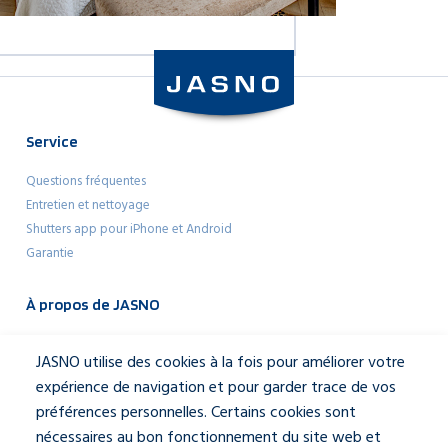
Service
Questions fréquentes
Entretien et nettoyage
Shutters app pour iPhone et Android
Garantie
À propos de JASNO
Architectes
JASNO utilise des cookies à la fois pour améliorer votre
Mediakit
expérience de navigation et pour garder trace de vos
À propos de JASNO
préférences personnelles. Certains cookies sont
Notre équipe
nécessaires au bon fonctionnement du site web et
Contactez-nous