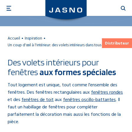
Aller
au
contenu
principal
Accueil
Inspiration
Distributeur
Un coup d'œil à l'intérieur: des volets intérieurs dans tous les sens!
Des volets intérieurs pour
fenêtres
aux formes spéciales
Tout logement est unique, tout comme l'ensemble des
fenêtres. Des fenêtres rectangulaires aux
fenêtres rondes
et des
fenêtres de toit
aux
fenêtres oscillo-battantes
. Il
faut un habillage de fenêtres pour compléter
parfaitement la décoration mais aussi les fonctions de la
pièce.