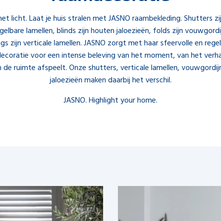
et licht. Laat je huis stralen met JASNO raambekleding. Shutters zij
elbare lamellen, blinds zijn houten jaloezieën, folds zijn vouwgord
gs zijn verticale lamellen. JASNO zorgt met haar sfeervolle en rege
ecoratie voor een intense beleving van het moment, van het verha
in de ruimte afspeelt. Onze shutters, verticale lamellen, vouwgordij
jaloezieën maken daarbij het verschil.
JASNO. Highlight your home.