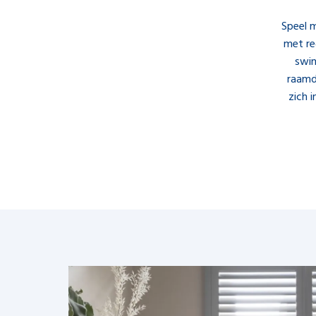
Speel m
met reg
swin
raamd
zich 