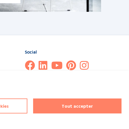
Social
kies
Tout accepter
 et la
politique de confidentialité
de Google et
leur conditions
d’utilisation
s’appliquent. Copyrights reserved Jasno shutters