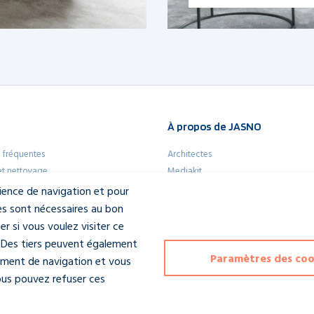
Lire plus
À propos de JASNO
 fréquentes
Architectes
 et nettoyage
Mediakit
app pour iPhone et Android
À propos de JASNO
rience de navigation et pour
Notre équipe
es sont nécessaires au bon
Contactez-nous
 si vous voulez visiter ce
e. Des tiers peuvent également
Paramètres des coo
tement de navigation et vous
Vous pouvez refuser ces
amètres des cookies
Ce site est protégé par reCAPTCHA