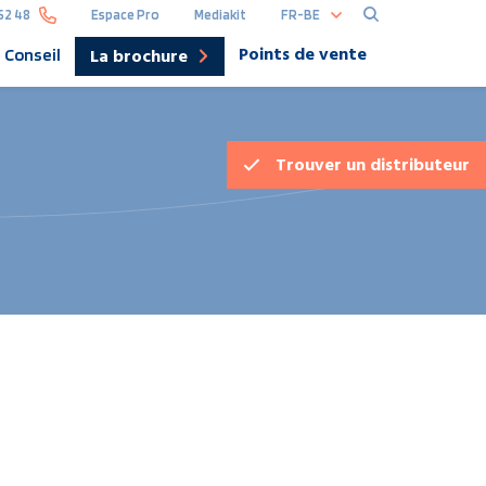
FR-BE
52 48
Espace Pro
Mediakit
Points de vente
La brochure
Conseil
Hoofdna
DE
Trouver un
distributeur