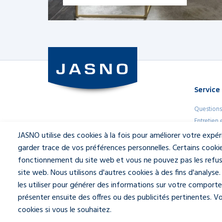
Lire plus
Service
Questions
Entretien
Shutters 
JASNO utilise des cookies à la fois pour améliorer votre expé
Garantie
garder trace de vos préférences personnelles. Certains cooki
fonctionnement du site web et vous ne pouvez pas les refuser
site web. Nous utilisons d'autres cookies à des fins d'analys
les utiliser pour générer des informations sur votre compor
présenter ensuite des offres ou des publicités pertinentes. 
Avis de non-responsabilité & Politique de confidentialité
|
Par
cookies si vous le souhaitez.